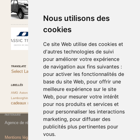
L'histoire de la 2CV a débutée en 1935. Chaque
passionné de la marque se souvient du slogan
publicitaire des années 1960 « 4 Roues sous ...
Nous utilisons des
cookies
Classic Trader : achat et vente de véhicules de
collection
Dans la "jungle" des sites spécialisés dans les
Ce site Web utilise des cookies et
belles classiques il est parfois difficile de trier le
bon grain de l'ivraie. ...
d'autres technologies de suivi
pour améliorer votre expérience
de navigation aux fins suivantes :
TRANSLATE
Select Language
▼
pour activer les fonctionnalités de
base du site Web
,
pour offrir une
LIBELLÉS
meilleure expérience sur le site
Ferrari
Histoire et culture automobile
AMG
Aston Martin
DMC
Fiat
Web
,
pour mesurer votre intérêt
Porsche
bmw
idées
Lamborghini
Lancia
alpine
destins automobiles
pour nos produits et services et
cadeaux
rallye
livres
pour personnaliser les interactions
PARTENAIRE
marketing
,
pour diffuser des
Agence de rédaction web
COM @ NICE
publicités plus pertinentes pour
vous
.
Mentions légales et Politique de Confidentialité
préférences cookies