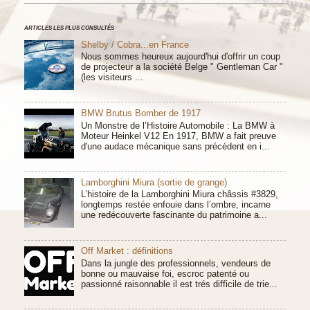
ARTICLES LES PLUS CONSULTÉS
Shelby / Cobra...en France
Nous sommes heureux aujourd'hui d'offrir un coup
de projecteur a la société Belge " Gentleman Car "
(les visiteurs ...
BMW Brutus Bomber de 1917
Un Monstre de l’Histoire Automobile : La BMW à
Moteur Heinkel V12 En 1917, BMW a fait preuve
d'une audace mécanique sans précédent en i...
Lamborghini Miura (sortie de grange)
L’histoire de la Lamborghini Miura châssis #3829,
longtemps restée enfouie dans l’ombre, incarne
une redécouverte fascinante du patrimoine a...
Off Market : définitions
Dans la jungle des professionnels, vendeurs de
bonne ou mauvaise foi, escroc patenté ou
passionné raisonnable il est trés difficile de trie...