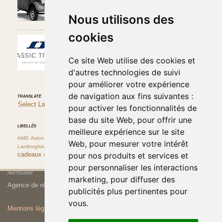
passionné de la marque se souvient du slogan
publicitaire des années 1960 « 4 Roues sous ...
Nous utilisons des
cookies
Classic Trader : achat et vente de véhicules de
collection
Dans la "jungle" des sites spécialisés dans les
Ce site Web utilise des cookies et
belles classiques il est parfois difficile de trier le
bon grain de l'ivraie. ...
d'autres technologies de suivi
pour améliorer votre expérience
de navigation aux fins suivantes :
TRANSLATE
Select Language
▼
pour activer les fonctionnalités de
base du site Web
,
pour offrir une
LIBELLÉS
meilleure expérience sur le site
Ferrari
Histoire et culture automobile
AMG
Aston Martin
DMC
Fiat
Web
,
pour mesurer votre intérêt
Porsche
bmw
idées
Lamborghini
Lancia
alpine
destins automobiles
pour nos produits et services et
cadeaux
rallye
livres
pour personnaliser les interactions
PARTENAIRE
marketing
,
pour diffuser des
Agence de rédaction web
COM @ NICE
publicités plus pertinentes pour
vous
.
Mentions légales et Politique de Confidentialité
préférences cookies