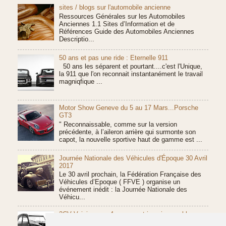
sites / blogs sur l'automobile ancienne
Ressources Générales sur les Automobiles
Anciennes 1.1 Sites d’Information et de
Références Guide des Automobiles Anciennes
Descriptio...
50 ans et pas une ride : Eternelle 911
50 ans les séparent et pourtant....c'est l'Unique,
la 911 que l'on reconnait instantanément le travail
magniqfique ...
Motor Show Geneve du 5 au 17 Mars...Porsche
GT3
" Reconnaissable, comme sur la version
précédente, à l’aileron arrière qui surmonte son
capot, la nouvelle sportive haut de gamme est ...
Journée Nationale des Véhicules d'Époque 30 Avril
2017
Le 30 avril prochain, la Fédération Française des
Véhicules d’Epoque ( FFVE ) organise un
événement inédit : la Journée Nationale des
Véhicu...
2CV Voisin : une 4 roues motrices incroyable
L'histoire de la 2CV a débutée en 1935. Chaque